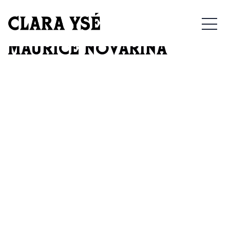
26/02/2025 – THONON-
MEN
LES-BAINS – THEATRE
MAURICE NOVARINA