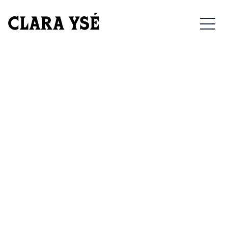
22/11/2023 – ROUEN – LE
MEN
106