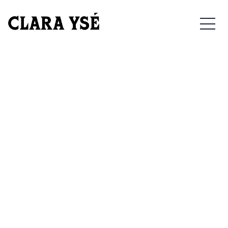
14/03/2025 – NOYON –
MEN
THÉÂTRE DU CHEVALET