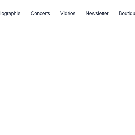
 – THÉÂTRE SAINT-LOUIS
iographie
Concerts
Vidéos
Newsletter
Boutiq