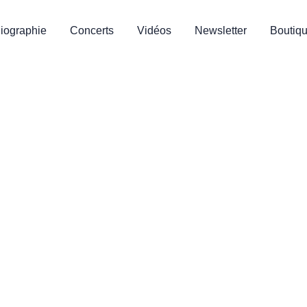
 – LE CHATO’DO
iographie
Concerts
Vidéos
Newsletter
Boutiq